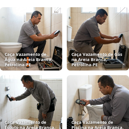
Caça Vazamento de
Caça Vazamento de Gás
Água na Areia Branca,
na Areia Branca,
Petrolina‑PE
Petrolina‑PE
Caça Vazamento de
Caça Vazamento de
Esgoto na Areia Branca,
Piscina na Areia Branca,