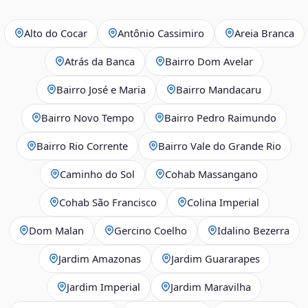
Alto do Cocar
Antônio Cassimiro
Areia Branca
Atrás da Banca
Bairro Dom Avelar
Bairro José e Maria
Bairro Mandacaru
Bairro Novo Tempo
Bairro Pedro Raimundo
Bairro Rio Corrente
Bairro Vale do Grande Rio
Caminho do Sol
Cohab Massangano
Cohab São Francisco
Colina Imperial
Dom Malan
Gercino Coelho
Idalino Bezerra
Jardim Amazonas
Jardim Guararapes
Jardim Imperial
Jardim Maravilha