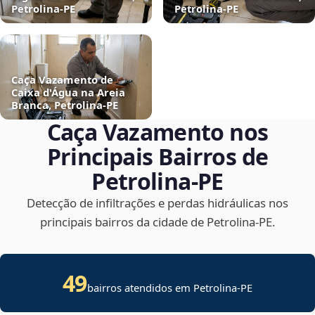
Petrolina‑PE
Petrolina‑PE
Caça Vazamento de
Caixa d'Água na Areia
Branca, Petrolina‑PE
Caça Vazamento nos
Principais Bairros de
Petrolina‑PE
Detecção de infiltrações e perdas hidráulicas nos
principais bairros da cidade de Petrolina‑PE.
49
bairros atendidos em Petrolina-PE