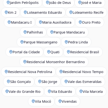
Jardim Petrópolis
João de Deus
José e Maria
Km 2
Loteamento Eduardo
Loteamento Recife
Mandacaru I
Maria Auxiliadora
Ouro Preto
Palhinhas
Parque Mandacaru
Parque Massangano
Pedra Linda
Portal da Cidade
Quati
Residencial Brasil
Residencial Monsenhor Bernardino
Residencial Nova Petrolina
Residencial Novo Tempo
São Gonçalo
São Jorge
Vale das Esmeraldas
Vale do Grande Rio
Vila Eduardo
Vila Marcela
Vila Mocó
Vivendas