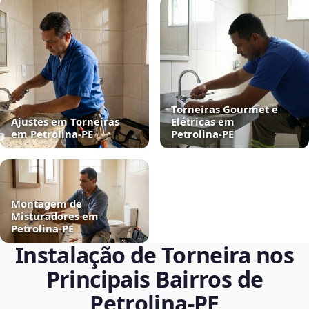
Torneiras Gourmet e
Ajustes em Torneiras
Elétricas em
em Petrolina‑PE
Petrolina‑PE
Montagem de
Misturadores em
Petrolina‑PE
Instalação de Torneira nos
Principais Bairros de
Petrolina‑PE