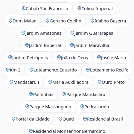
Cohab São Francisco
Colina Imperial
Dom Malan
Gercino Coelho
Idalino Bezerra
Jardim Amazonas
Jardim Guararapes
Jardim Imperial
Jardim Maravilha
Jardim Petrópolis
João de Deus
José e Maria
Km 2
Loteamento Eduardo
Loteamento Recife
Mandacaru I
Maria Auxiliadora
Ouro Preto
Palhinhas
Parque Mandacaru
Parque Massangano
Pedra Linda
Portal da Cidade
Quati
Residencial Brasil
Residencial Monsenhor Bernardino