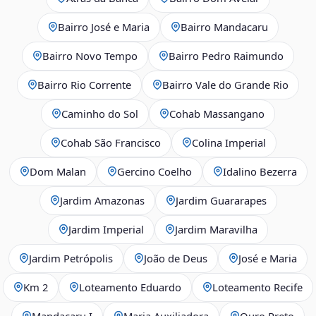
Bairro José e Maria
Bairro Mandacaru
Bairro Novo Tempo
Bairro Pedro Raimundo
Bairro Rio Corrente
Bairro Vale do Grande Rio
Caminho do Sol
Cohab Massangano
Cohab São Francisco
Colina Imperial
Dom Malan
Gercino Coelho
Idalino Bezerra
Jardim Amazonas
Jardim Guararapes
Jardim Imperial
Jardim Maravilha
Jardim Petrópolis
João de Deus
José e Maria
Km 2
Loteamento Eduardo
Loteamento Recife
Mandacaru I
Maria Auxiliadora
Ouro Preto