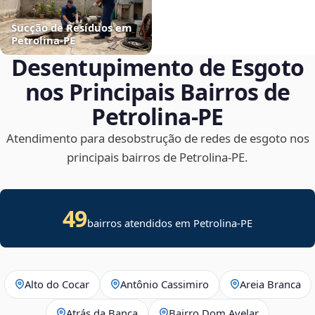
Sucção de Resíduos em
Petrolina‑PE
Desentupimento de Esgoto
nos Principais Bairros de
Petrolina‑PE
Atendimento para desobstrução de redes de esgoto nos
principais bairros de Petrolina‑PE.
49
bairros atendidos em Petrolina-PE
Alto do Cocar
Antônio Cassimiro
Areia Branca
Atrás da Banca
Bairro Dom Avelar