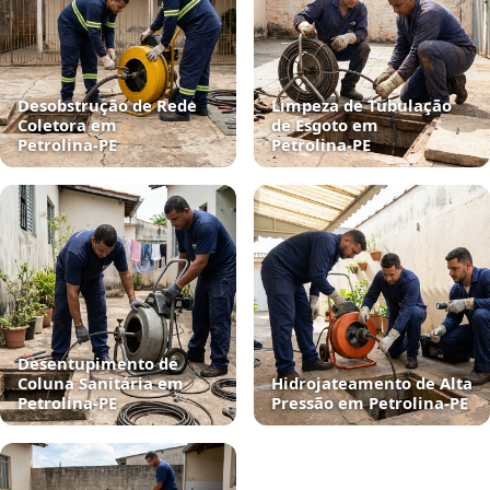
Desobstrução de Rede
Limpeza de Tubulação
Coletora em
de Esgoto em
Petrolina‑PE
Petrolina‑PE
Desentupimento de
Coluna Sanitária em
Hidrojateamento de Alta
Petrolina‑PE
Pressão em Petrolina‑PE