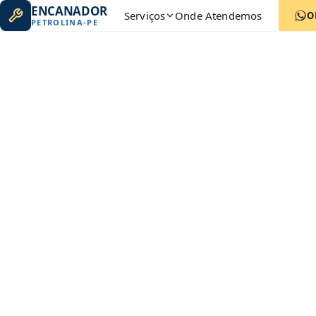
ENCANADOR
Serviços
Onde Atendemos
O
PETROLINA
-
PE