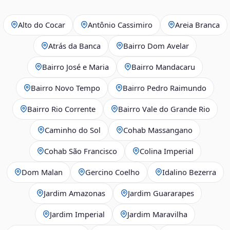
Alto do Cocar
Antônio Cassimiro
Areia Branca
Atrás da Banca
Bairro Dom Avelar
Bairro José e Maria
Bairro Mandacaru
Bairro Novo Tempo
Bairro Pedro Raimundo
Bairro Rio Corrente
Bairro Vale do Grande Rio
Caminho do Sol
Cohab Massangano
Cohab São Francisco
Colina Imperial
Dom Malan
Gercino Coelho
Idalino Bezerra
Jardim Amazonas
Jardim Guararapes
Jardim Imperial
Jardim Maravilha