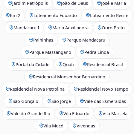
Jardim Petrópolis
João de Deus
José e Maria
Km 2
Loteamento Eduardo
Loteamento Recife
Mandacaru I
Maria Auxiliadora
Ouro Preto
Palhinhas
Parque Mandacaru
Parque Massangano
Pedra Linda
Portal da Cidade
Quati
Residencial Brasil
Residencial Monsenhor Bernardino
Residencial Nova Petrolina
Residencial Novo Tempo
São Gonçalo
São Jorge
Vale das Esmeraldas
Vale do Grande Rio
Vila Eduardo
Vila Marcela
Vila Mocó
Vivendas