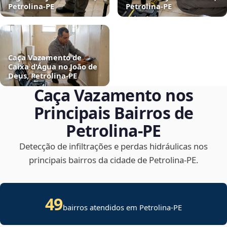
Petrolina‑PE
Petrolina‑PE
Caça Vazamento de
Caixa d'Água no João de
Deus, Petrolina‑PE
Caça Vazamento nos
Principais Bairros de
Petrolina‑PE
Detecção de infiltrações e perdas hidráulicas nos
principais bairros da cidade de Petrolina‑PE.
49
bairros atendidos em Petrolina-PE