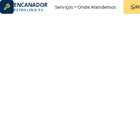
ENCANADOR
Serviços
Onde Atendemos
O
PETROLINA
-
PE