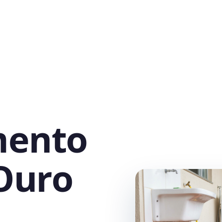
mento
Ouro