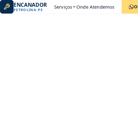
ENCANADOR
Serviços
Onde Atendemos
O
PETROLINA
-
PE