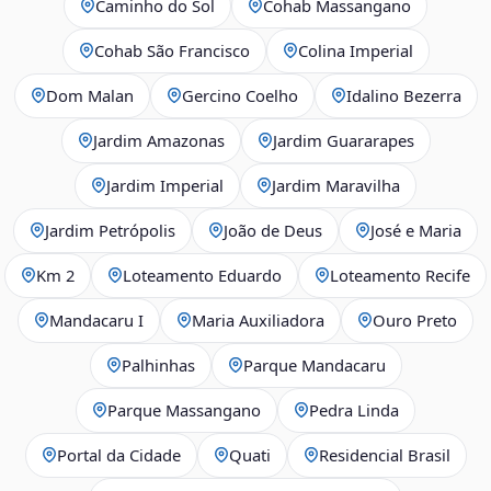
Caminho do Sol
Cohab Massangano
Cohab São Francisco
Colina Imperial
Dom Malan
Gercino Coelho
Idalino Bezerra
Jardim Amazonas
Jardim Guararapes
Jardim Imperial
Jardim Maravilha
Jardim Petrópolis
João de Deus
José e Maria
Km 2
Loteamento Eduardo
Loteamento Recife
Mandacaru I
Maria Auxiliadora
Ouro Preto
Palhinhas
Parque Mandacaru
Parque Massangano
Pedra Linda
Portal da Cidade
Quati
Residencial Brasil