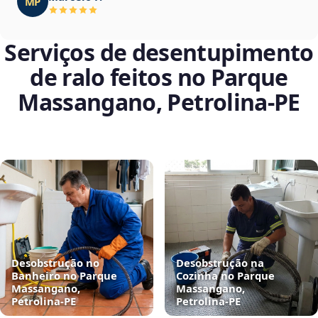
MP
Serviços de desentupimento
de ralo feitos no Parque
Massangano, Petrolina‑PE
Desobstrução no
Desobstrução na
Banheiro no Parque
Cozinha no Parque
Massangano,
Massangano,
Petrolina‑PE
Petrolina‑PE