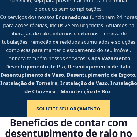
benefício, seja para prevenir acúmulos ou eliminar
bloqueios sem complicações.
Os serviços dos nossos
Encanadores
funcionam 24 horas
para ações rápidas, inclusive em urgências. Atuamos na
liberação de ralos internos e externos, limpeza de
tubulações, remoção de resíduos acumulados e soluções
completas para manter o escoamento do seu imóvel.
Conheça também nossos serviços:
Caça Vazamento
,
Desentupimento de Pia
,
Desentupimento de Ralo
,
Desentupimento de Vaso
,
Desentupimento de Esgoto
,
Instalação de Torneira
,
Instalação de Vaso
,
Instalação
de Chuveiro
e
Manutenção de Box
.
SOLICITE SEU ORÇAMENTO
Benefícios de contar com
desentupimento de ralo no