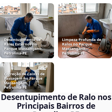
Desentupimento de
Limpeza Profunda de
Ralos Externos no
Ralos no Parque
Parque Massangano,
Massangano,
Petrolina‑PE
Petrolina‑PE
Correção de Caixas de
Passagem no Parque
Massangano,
Petrolina‑PE
Desentupimento de Ralo nos
Principais Bairros de