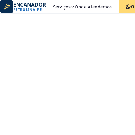
ENCANADOR
Serviços
Onde Atendemos
O
PETROLINA
-
PE