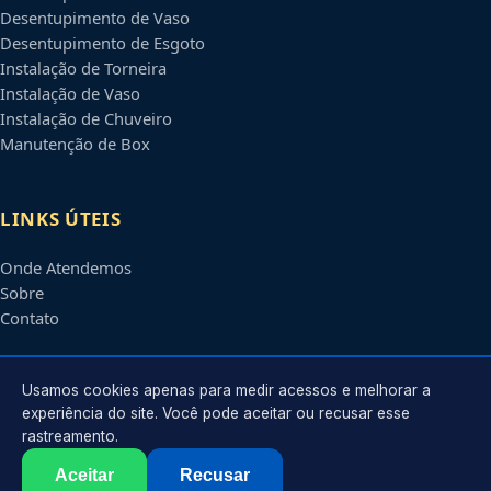
Desentupimento de Vaso
Desentupimento de Esgoto
Instalação de Torneira
Instalação de Vaso
Instalação de Chuveiro
Manutenção de Box
LINKS ÚTEIS
Onde Atendemos
Sobre
Contato
CONTATO
Usamos cookies apenas para medir acessos e melhorar a
experiência do site. Você pode aceitar ou recusar esse
rastreamento.
Atendimento em
Petrolina
-
PE
e regiões parceiras
contato@encanadorempetrolina.com.br
Aceitar
Recusar