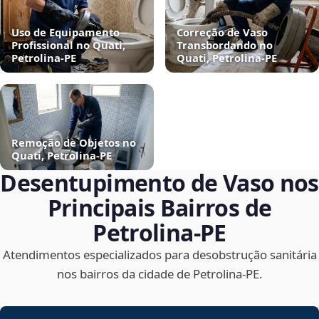
Uso de Equipamento
Correção de Vaso
Profissional no Quati,
Transbordando no
Petrolina‑PE
Quati, Petrolina‑PE
Remoção de Objetos no
Quati, Petrolina‑PE
Desentupimento de Vaso nos
Principais Bairros de
Petrolina‑PE
Atendimentos especializados para desobstrução sanitária
nos bairros da cidade de Petrolina‑PE.