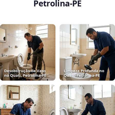
Petrolina‑PE
Desobstrução de Vaso
Limpeza Profunda no
no Quati, Petrolina‑PE
Quati, Petrolina‑PE