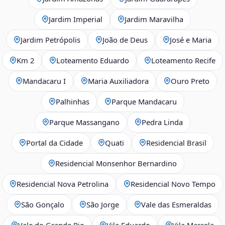
Jardim Imperial
Jardim Maravilha
Jardim Petrópolis
João de Deus
José e Maria
Km 2
Loteamento Eduardo
Loteamento Recife
Mandacaru I
Maria Auxiliadora
Ouro Preto
Palhinhas
Parque Mandacaru
Parque Massangano
Pedra Linda
Portal da Cidade
Quati
Residencial Brasil
Residencial Monsenhor Bernardino
Residencial Nova Petrolina
Residencial Novo Tempo
São Gonçalo
São Jorge
Vale das Esmeraldas
Vale do Grande Rio
Vila Eduardo
Vila Marcela