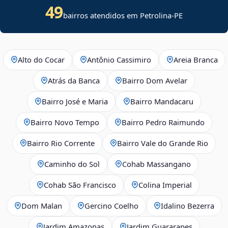
49
bairros atendidos em Petrolina-PE
Alto do Cocar
Antônio Cassimiro
Areia Branca
Atrás da Banca
Bairro Dom Avelar
Bairro José e Maria
Bairro Mandacaru
Bairro Novo Tempo
Bairro Pedro Raimundo
Bairro Rio Corrente
Bairro Vale do Grande Rio
Caminho do Sol
Cohab Massangano
Cohab São Francisco
Colina Imperial
Dom Malan
Gercino Coelho
Idalino Bezerra
Jardim Amazonas
Jardim Guararapes