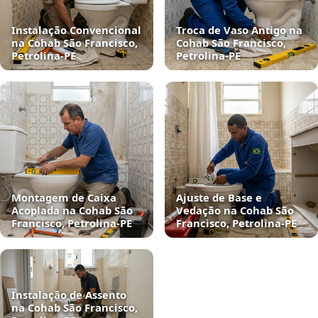
Instalação Convencional
Troca de Vaso Antigo na
na Cohab São Francisco,
Cohab São Francisco,
Petrolina‑PE
Petrolina‑PE
Montagem de Caixa
Ajuste de Base e
Acoplada na Cohab São
Vedação na Cohab São
Francisco, Petrolina‑PE
Francisco, Petrolina‑PE
Instalação de Assento
na Cohab São Francisco,