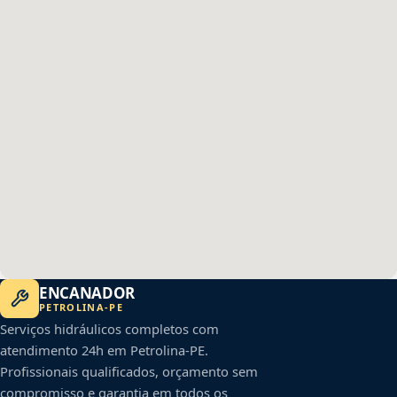
ENCANADOR
PETROLINA
-
PE
Serviços hidráulicos completos com
atendimento 24h em
Petrolina
-
PE
.
Profissionais qualificados, orçamento sem
compromisso e garantia em todos os