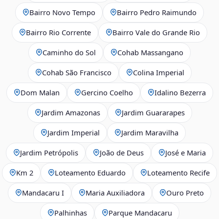
Bairro Novo Tempo
Bairro Pedro Raimundo
Bairro Rio Corrente
Bairro Vale do Grande Rio
Caminho do Sol
Cohab Massangano
Cohab São Francisco
Colina Imperial
Dom Malan
Gercino Coelho
Idalino Bezerra
Jardim Amazonas
Jardim Guararapes
Jardim Imperial
Jardim Maravilha
Jardim Petrópolis
João de Deus
José e Maria
Km 2
Loteamento Eduardo
Loteamento Recife
Mandacaru I
Maria Auxiliadora
Ouro Preto
Palhinhas
Parque Mandacaru