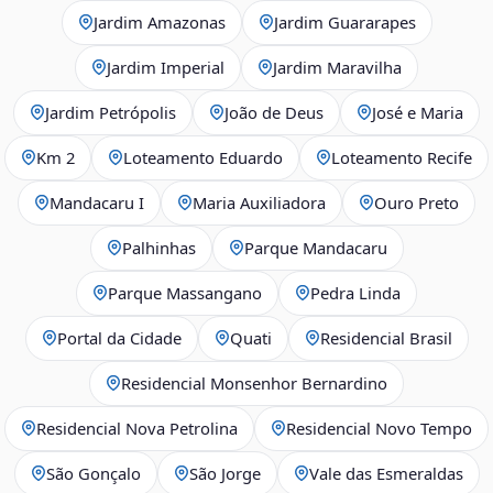
Jardim Amazonas
Jardim Guararapes
Jardim Imperial
Jardim Maravilha
Jardim Petrópolis
João de Deus
José e Maria
Km 2
Loteamento Eduardo
Loteamento Recife
Mandacaru I
Maria Auxiliadora
Ouro Preto
Palhinhas
Parque Mandacaru
Parque Massangano
Pedra Linda
Portal da Cidade
Quati
Residencial Brasil
Residencial Monsenhor Bernardino
Residencial Nova Petrolina
Residencial Novo Tempo
São Gonçalo
São Jorge
Vale das Esmeraldas