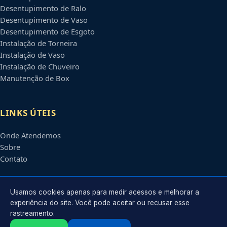
Desentupimento de Ralo
Desentupimento de Vaso
Desentupimento de Esgoto
Instalação de Torneira
Instalação de Vaso
Instalação de Chuveiro
Manutenção de Box
LINKS ÚTEIS
Onde Atendemos
Sobre
Contato
CONTATO
Usamos cookies apenas para medir acessos e melhorar a
experiência do site. Você pode aceitar ou recusar esse
rastreamento.
Atendimento em
Petrolina
-
PE
e regiões parceiras