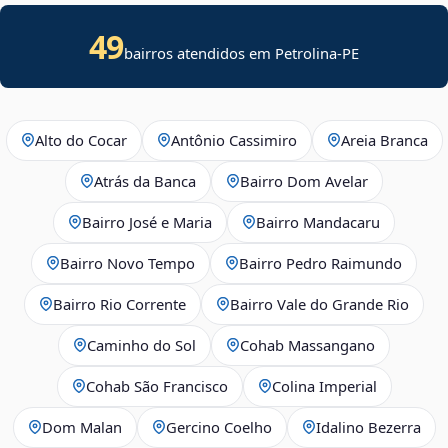
49
bairros atendidos em Petrolina-PE
Alto do Cocar
Antônio Cassimiro
Areia Branca
Atrás da Banca
Bairro Dom Avelar
Bairro José e Maria
Bairro Mandacaru
Bairro Novo Tempo
Bairro Pedro Raimundo
Bairro Rio Corrente
Bairro Vale do Grande Rio
Caminho do Sol
Cohab Massangano
Cohab São Francisco
Colina Imperial
Dom Malan
Gercino Coelho
Idalino Bezerra