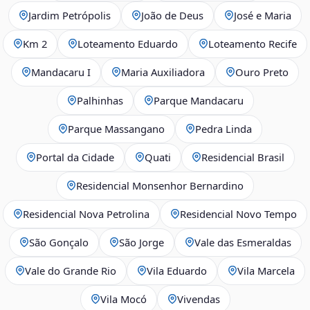
Jardim Petrópolis
João de Deus
José e Maria
Km 2
Loteamento Eduardo
Loteamento Recife
Mandacaru I
Maria Auxiliadora
Ouro Preto
Palhinhas
Parque Mandacaru
Parque Massangano
Pedra Linda
Portal da Cidade
Quati
Residencial Brasil
Residencial Monsenhor Bernardino
Residencial Nova Petrolina
Residencial Novo Tempo
São Gonçalo
São Jorge
Vale das Esmeraldas
Vale do Grande Rio
Vila Eduardo
Vila Marcela
Vila Mocó
Vivendas