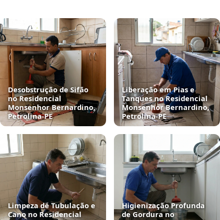
Desobstrução de Sifão
Liberação em Pias e
no Residencial
Tanques no Residencial
Monsenhor Bernardino,
Monsenhor Bernardino,
Petrolina‑PE
Petrolina‑PE
Limpeza de Tubulação e
Higienização Profunda
Cano no Residencial
de Gordura no