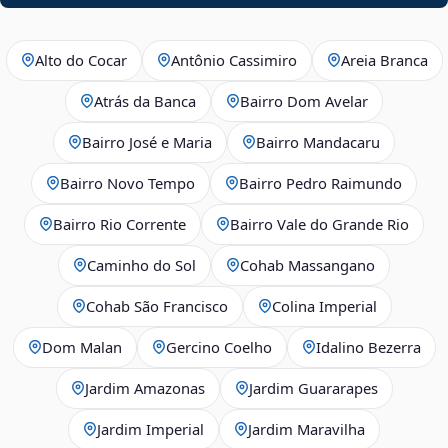
Alto do Cocar
Antônio Cassimiro
Areia Branca
Atrás da Banca
Bairro Dom Avelar
Bairro José e Maria
Bairro Mandacaru
Bairro Novo Tempo
Bairro Pedro Raimundo
Bairro Rio Corrente
Bairro Vale do Grande Rio
Caminho do Sol
Cohab Massangano
Cohab São Francisco
Colina Imperial
Dom Malan
Gercino Coelho
Idalino Bezerra
Jardim Amazonas
Jardim Guararapes
Jardim Imperial
Jardim Maravilha