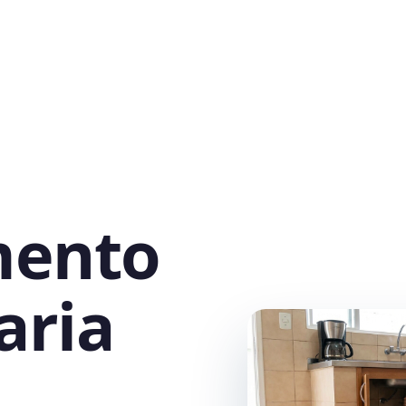
mento
aria
,