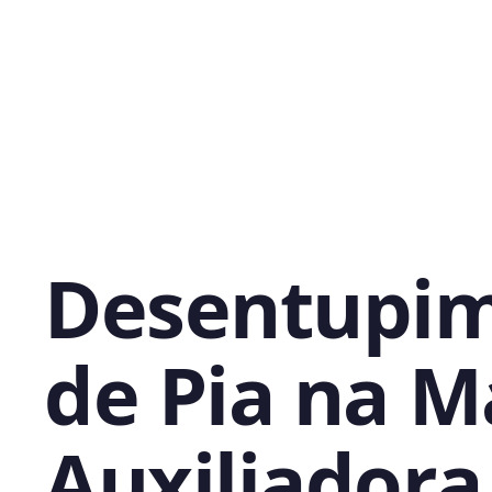
Desentupi
de Pia na M
Auxiliadora