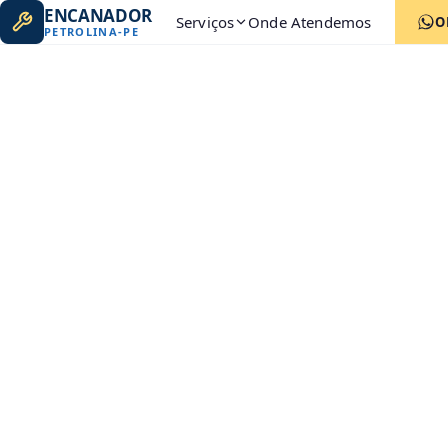
ENCANADOR
Serviços
Onde Atendemos
O
PETROLINA
-
PE