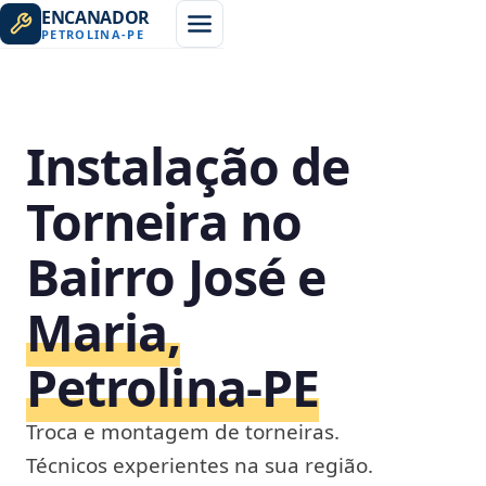
ENCANADOR
PETROLINA
-
PE
Instalação de
Torneira no
Bairro José e
Maria,
Petrolina‑PE
Troca e montagem de torneiras.
Técnicos experientes na sua região.