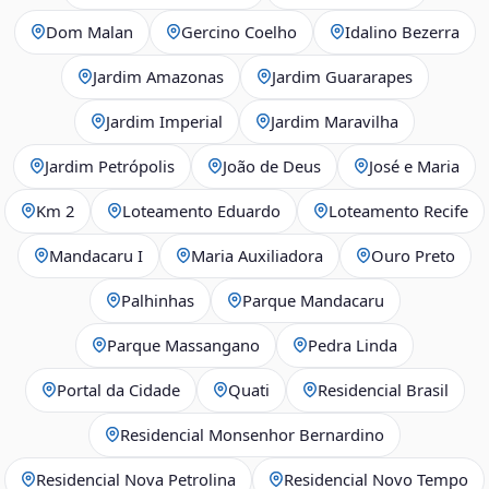
Dom Malan
Gercino Coelho
Idalino Bezerra
Jardim Amazonas
Jardim Guararapes
Jardim Imperial
Jardim Maravilha
Jardim Petrópolis
João de Deus
José e Maria
Km 2
Loteamento Eduardo
Loteamento Recife
Mandacaru I
Maria Auxiliadora
Ouro Preto
Palhinhas
Parque Mandacaru
Parque Massangano
Pedra Linda
Portal da Cidade
Quati
Residencial Brasil
Residencial Monsenhor Bernardino
Residencial Nova Petrolina
Residencial Novo Tempo