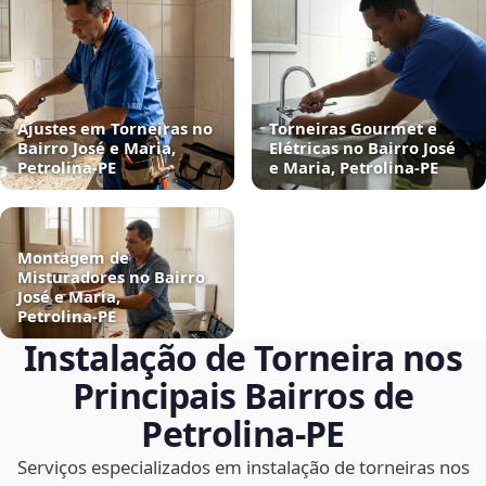
Ajustes em Torneiras no
Torneiras Gourmet e
Bairro José e Maria,
Elétricas no Bairro José
Petrolina‑PE
e Maria, Petrolina‑PE
Montagem de
Misturadores no Bairro
José e Maria,
Petrolina‑PE
Instalação de Torneira nos
Principais Bairros de
Petrolina‑PE
Serviços especializados em instalação de torneiras nos