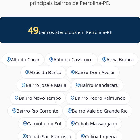
principais bairros de Petrolina‑PE.
49
bairros atendidos em Petrolina-PE
Alto do Cocar
Antônio Cassimiro
Areia Branca
Atrás da Banca
Bairro Dom Avelar
Bairro José e Maria
Bairro Mandacaru
Bairro Novo Tempo
Bairro Pedro Raimundo
Bairro Rio Corrente
Bairro Vale do Grande Rio
Caminho do Sol
Cohab Massangano
Cohab São Francisco
Colina Imperial