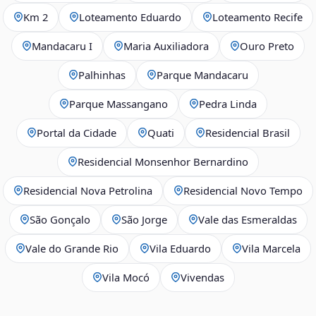
Km 2
Loteamento Eduardo
Loteamento Recife
Mandacaru I
Maria Auxiliadora
Ouro Preto
Palhinhas
Parque Mandacaru
Parque Massangano
Pedra Linda
Portal da Cidade
Quati
Residencial Brasil
Residencial Monsenhor Bernardino
Residencial Nova Petrolina
Residencial Novo Tempo
São Gonçalo
São Jorge
Vale das Esmeraldas
Vale do Grande Rio
Vila Eduardo
Vila Marcela
Vila Mocó
Vivendas