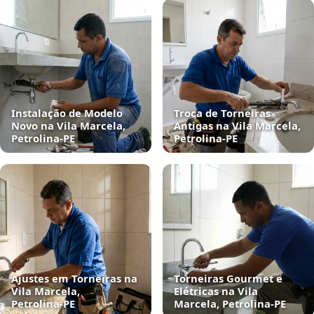
Instalação de Modelo
Troca de Torneiras
Novo na Vila Marcela,
Antigas na Vila Marcela,
Petrolina‑PE
Petrolina‑PE
Ajustes em Torneiras na
Torneiras Gourmet e
Vila Marcela,
Elétricas na Vila
Petrolina‑PE
Marcela, Petrolina‑PE