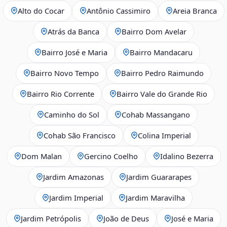
Alto do Cocar
Antônio Cassimiro
Areia Branca
Atrás da Banca
Bairro Dom Avelar
Bairro José e Maria
Bairro Mandacaru
Bairro Novo Tempo
Bairro Pedro Raimundo
Bairro Rio Corrente
Bairro Vale do Grande Rio
Caminho do Sol
Cohab Massangano
Cohab São Francisco
Colina Imperial
Dom Malan
Gercino Coelho
Idalino Bezerra
Jardim Amazonas
Jardim Guararapes
Jardim Imperial
Jardim Maravilha
Jardim Petrópolis
João de Deus
José e Maria