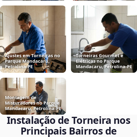
Ajustes em Torneiras no
Torneiras Gourmet e
Parque Mandacaru,
Elétricas no Parque
Petrolina‑PE
Mandacaru, Petrolina‑PE
Montagem de
Misturadores no Parque
Mandacaru, Petrolina‑PE
Instalação de Torneira nos
Principais Bairros de