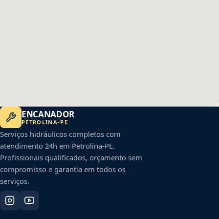
ENCANADOR
PETROLINA
-
PE
Serviços hidráulicos completos com
atendimento 24h em
Petrolina
-
PE
.
Profissionais qualificados, orçamento sem
compromisso e garantia em todos os
serviços.