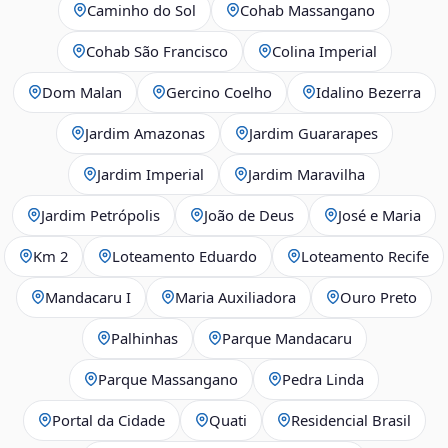
Caminho do Sol
Cohab Massangano
Cohab São Francisco
Colina Imperial
Dom Malan
Gercino Coelho
Idalino Bezerra
Jardim Amazonas
Jardim Guararapes
Jardim Imperial
Jardim Maravilha
Jardim Petrópolis
João de Deus
José e Maria
Km 2
Loteamento Eduardo
Loteamento Recife
Mandacaru I
Maria Auxiliadora
Ouro Preto
Palhinhas
Parque Mandacaru
Parque Massangano
Pedra Linda
Portal da Cidade
Quati
Residencial Brasil