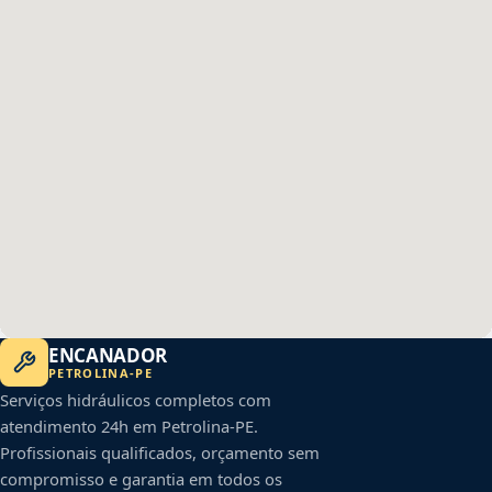
ENCANADOR
PETROLINA
-
PE
Serviços hidráulicos completos com
atendimento 24h em
Petrolina
-
PE
.
Profissionais qualificados, orçamento sem
compromisso e garantia em todos os