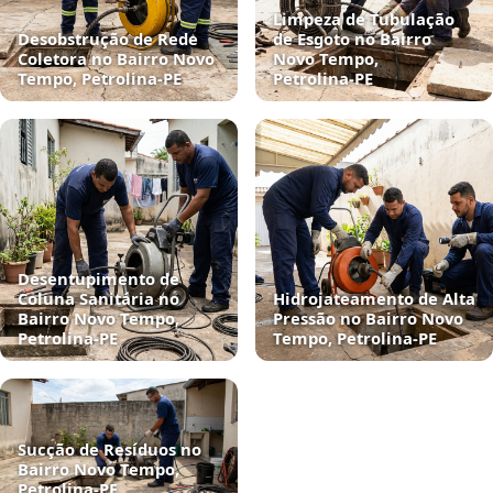
Limpeza de Tubulação
Desobstrução de Rede
de Esgoto no Bairro
Coletora no Bairro Novo
Novo Tempo,
Tempo, Petrolina‑PE
Petrolina‑PE
Desentupimento de
Coluna Sanitária no
Hidrojateamento de Alta
Bairro Novo Tempo,
Pressão no Bairro Novo
Petrolina‑PE
Tempo, Petrolina‑PE
Sucção de Resíduos no
Bairro Novo Tempo,
Petrolina‑PE