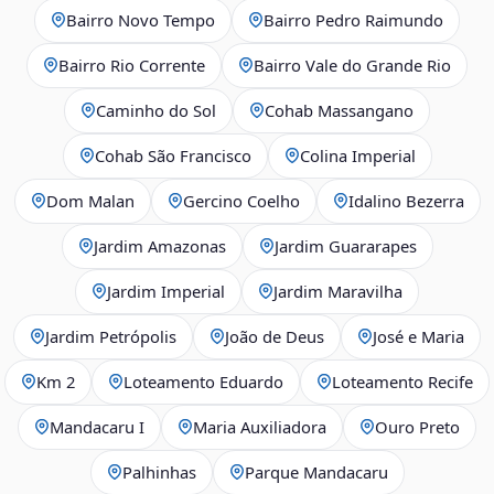
Bairro Novo Tempo
Bairro Pedro Raimundo
Bairro Rio Corrente
Bairro Vale do Grande Rio
Caminho do Sol
Cohab Massangano
Cohab São Francisco
Colina Imperial
Dom Malan
Gercino Coelho
Idalino Bezerra
Jardim Amazonas
Jardim Guararapes
Jardim Imperial
Jardim Maravilha
Jardim Petrópolis
João de Deus
José e Maria
Km 2
Loteamento Eduardo
Loteamento Recife
Mandacaru I
Maria Auxiliadora
Ouro Preto
Palhinhas
Parque Mandacaru