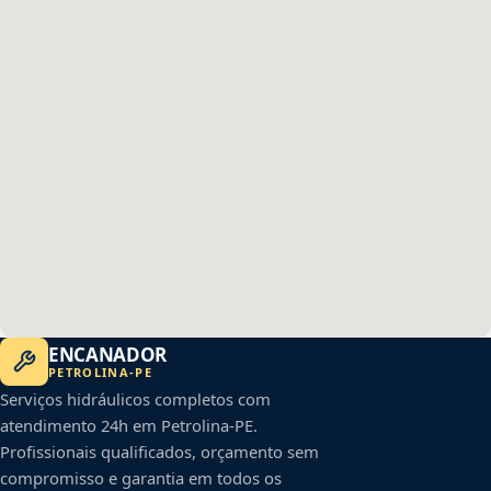
ENCANADOR
PETROLINA
-
PE
Serviços hidráulicos completos com
atendimento 24h em
Petrolina
-
PE
.
Profissionais qualificados, orçamento sem
compromisso e garantia em todos os