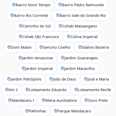
Bairro Novo Tempo
Bairro Pedro Raimundo
Bairro Rio Corrente
Bairro Vale do Grande Rio
Caminho do Sol
Cohab Massangano
Cohab São Francisco
Colina Imperial
Dom Malan
Gercino Coelho
Idalino Bezerra
Jardim Amazonas
Jardim Guararapes
Jardim Imperial
Jardim Maravilha
Jardim Petrópolis
João de Deus
José e Maria
Km 2
Loteamento Eduardo
Loteamento Recife
Mandacaru I
Maria Auxiliadora
Ouro Preto
Palhinhas
Parque Mandacaru