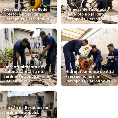
Desobstrução de Rede
Limpeza de Tubulação
Coletora no Jardim
de Esgoto no Jardim
Petrópolis, Petrolina‑PE
Petrópolis, Petrolina‑PE
Desentupimento de
Coluna Sanitária no
Hidrojateamento de Alta
Jardim Petrópolis,
Pressão no Jardim
Petrolina‑PE
Petrópolis, Petrolina‑PE
Sucção de Resíduos no
Jardim Petrópolis,
Petrolina‑PE