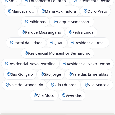
Km 2
Loteamento Eduardo
Loteamento Recife
Mandacaru I
Maria Auxiliadora
Ouro Preto
Palhinhas
Parque Mandacaru
Parque Massangano
Pedra Linda
Portal da Cidade
Quati
Residencial Brasil
Residencial Monsenhor Bernardino
Residencial Nova Petrolina
Residencial Novo Tempo
São Gonçalo
São Jorge
Vale das Esmeraldas
Vale do Grande Rio
Vila Eduardo
Vila Marcela
Vila Mocó
Vivendas