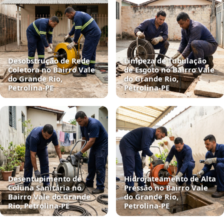
Desobstrução de Rede
Limpeza de Tubulação
Coletora no Bairro Vale
de Esgoto no Bairro Vale
do Grande Rio,
do Grande Rio,
Petrolina‑PE
Petrolina‑PE
Desentupimento de
Hidrojateamento de Alta
Coluna Sanitária no
Pressão no Bairro Vale
Bairro Vale do Grande
do Grande Rio,
Rio, Petrolina‑PE
Petrolina‑PE