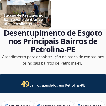
Sucção de Resíduos no
Bairro Vale do Grande
Rio, Petrolina‑PE
Desentupimento de Esgoto
nos Principais Bairros de
Petrolina‑PE
Atendimento para desobstrução de redes de esgoto nos
principais bairros de Petrolina‑PE.
49
bairros atendidos em Petrolina-PE
Alto do Cocar
Antônio Cassimiro
Areia Branca