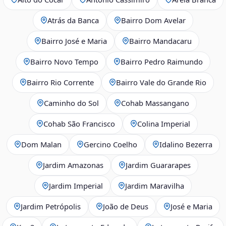
Atrás da Banca
Bairro Dom Avelar
Bairro José e Maria
Bairro Mandacaru
Bairro Novo Tempo
Bairro Pedro Raimundo
Bairro Rio Corrente
Bairro Vale do Grande Rio
Caminho do Sol
Cohab Massangano
Cohab São Francisco
Colina Imperial
Dom Malan
Gercino Coelho
Idalino Bezerra
Jardim Amazonas
Jardim Guararapes
Jardim Imperial
Jardim Maravilha
Jardim Petrópolis
João de Deus
José e Maria