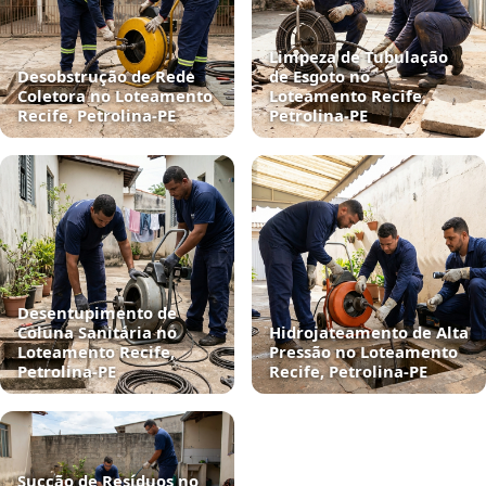
Limpeza de Tubulação
Desobstrução de Rede
de Esgoto no
Coletora no Loteamento
Loteamento Recife,
Recife, Petrolina‑PE
Petrolina‑PE
Desentupimento de
Coluna Sanitária no
Hidrojateamento de Alta
Loteamento Recife,
Pressão no Loteamento
Petrolina‑PE
Recife, Petrolina‑PE
Sucção de Resíduos no