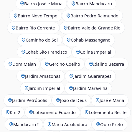
Bairro José e Maria
Bairro Mandacaru
Bairro Novo Tempo
Bairro Pedro Raimundo
Bairro Rio Corrente
Bairro Vale do Grande Rio
Caminho do Sol
Cohab Massangano
Cohab São Francisco
Colina Imperial
Dom Malan
Gercino Coelho
Idalino Bezerra
Jardim Amazonas
Jardim Guararapes
Jardim Imperial
Jardim Maravilha
Jardim Petrópolis
João de Deus
José e Maria
Km 2
Loteamento Eduardo
Loteamento Recife
Mandacaru I
Maria Auxiliadora
Ouro Preto