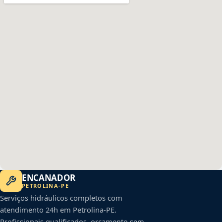
ENCANADOR
PETROLINA
-
PE
Serviços hidráulicos completos com
atendimento 24h em
Petrolina
-
PE
.
Profissionais qualificados, orçamento sem