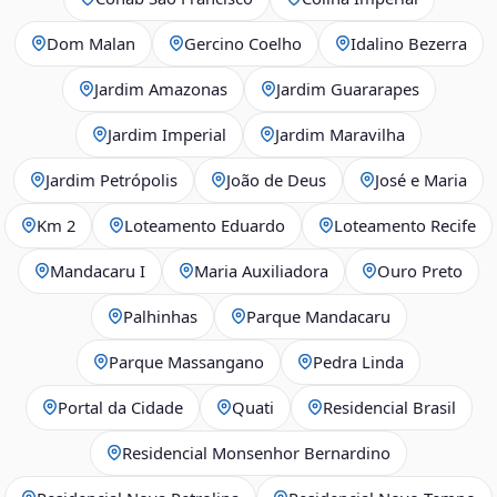
Dom Malan
Gercino Coelho
Idalino Bezerra
Jardim Amazonas
Jardim Guararapes
Jardim Imperial
Jardim Maravilha
Jardim Petrópolis
João de Deus
José e Maria
Km 2
Loteamento Eduardo
Loteamento Recife
Mandacaru I
Maria Auxiliadora
Ouro Preto
Palhinhas
Parque Mandacaru
Parque Massangano
Pedra Linda
Portal da Cidade
Quati
Residencial Brasil
Residencial Monsenhor Bernardino