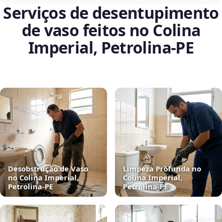
Serviços de desentupimento
de vaso feitos no Colina
Imperial, Petrolina‑PE
Desobstrução de Vaso
Limpeza Profunda no
no Colina Imperial,
Colina Imperial,
Petrolina‑PE
Petrolina‑PE