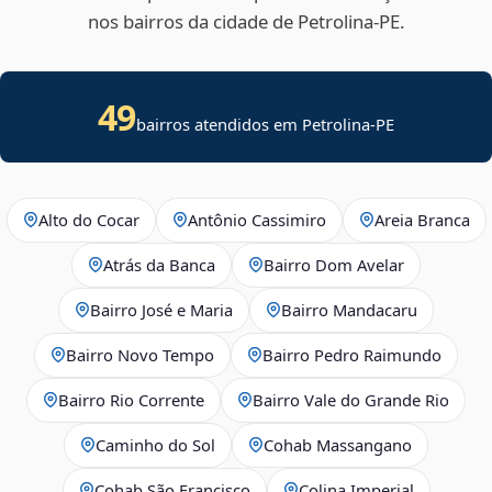
nos bairros da cidade de Petrolina‑PE.
49
bairros atendidos em Petrolina-PE
Alto do Cocar
Antônio Cassimiro
Areia Branca
Atrás da Banca
Bairro Dom Avelar
Bairro José e Maria
Bairro Mandacaru
Bairro Novo Tempo
Bairro Pedro Raimundo
Bairro Rio Corrente
Bairro Vale do Grande Rio
Caminho do Sol
Cohab Massangano
Cohab São Francisco
Colina Imperial