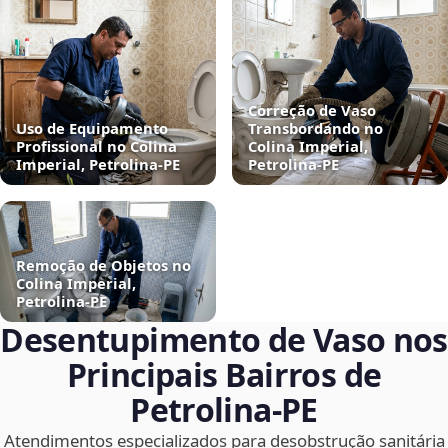
Correção de Vaso
Uso de Equipamento
Transbordando no
Profissional no Colina
Colina Imperial,
Imperial, Petrolina‑PE
Petrolina‑PE
Remoção de Objetos no
Colina Imperial,
Petrolina‑PE
Desentupimento de Vaso nos
Principais Bairros de
Petrolina‑PE
Atendimentos especializados para desobstrução sanitária