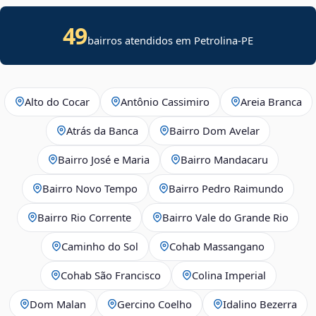
49
bairros atendidos em Petrolina-PE
Alto do Cocar
Antônio Cassimiro
Areia Branca
Atrás da Banca
Bairro Dom Avelar
Bairro José e Maria
Bairro Mandacaru
Bairro Novo Tempo
Bairro Pedro Raimundo
Bairro Rio Corrente
Bairro Vale do Grande Rio
Caminho do Sol
Cohab Massangano
Cohab São Francisco
Colina Imperial
Dom Malan
Gercino Coelho
Idalino Bezerra