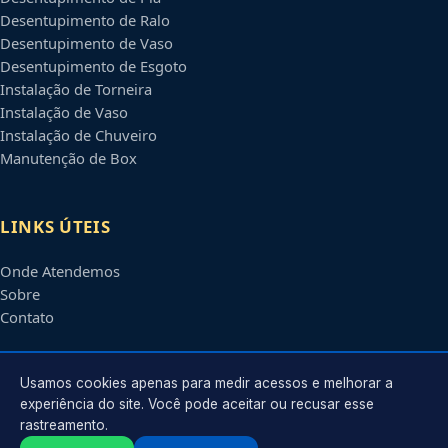
Desentupimento de Ralo
Desentupimento de Vaso
Desentupimento de Esgoto
Instalação de Torneira
Instalação de Vaso
Instalação de Chuveiro
Manutenção de Box
LINKS ÚTEIS
Onde Atendemos
Sobre
Contato
CONTATO
Usamos cookies apenas para medir acessos e melhorar a
experiência do site. Você pode aceitar ou recusar esse
rastreamento.
Atendimento em
Petrolina
-
PE
e regiões parceiras