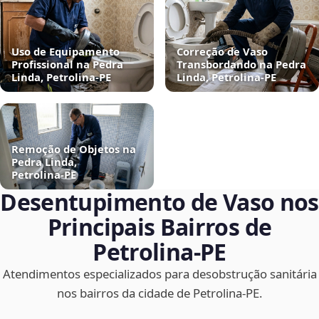
Uso de Equipamento
Correção de Vaso
Profissional na Pedra
Transbordando na Pedra
Linda, Petrolina‑PE
Linda, Petrolina‑PE
Remoção de Objetos na
Pedra Linda,
Petrolina‑PE
Desentupimento de Vaso nos
Principais Bairros de
Petrolina‑PE
Atendimentos especializados para desobstrução sanitária
nos bairros da cidade de Petrolina‑PE.