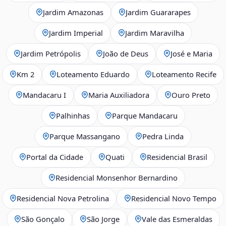
Jardim Amazonas
Jardim Guararapes
Jardim Imperial
Jardim Maravilha
Jardim Petrópolis
João de Deus
José e Maria
Km 2
Loteamento Eduardo
Loteamento Recife
Mandacaru I
Maria Auxiliadora
Ouro Preto
Palhinhas
Parque Mandacaru
Parque Massangano
Pedra Linda
Portal da Cidade
Quati
Residencial Brasil
Residencial Monsenhor Bernardino
Residencial Nova Petrolina
Residencial Novo Tempo
São Gonçalo
São Jorge
Vale das Esmeraldas