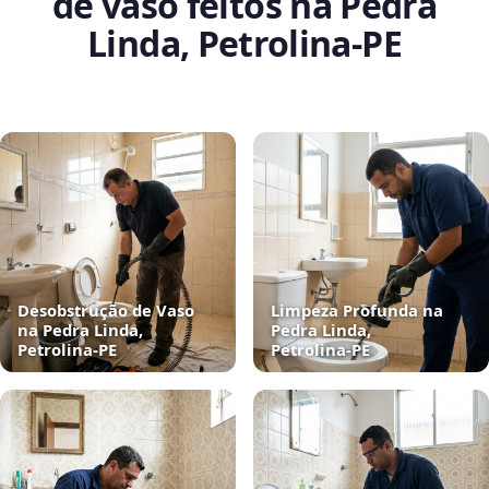
de vaso feitos na Pedra
Linda, Petrolina‑PE
Desobstrução de Vaso
Limpeza Profunda na
na Pedra Linda,
Pedra Linda,
Petrolina‑PE
Petrolina‑PE