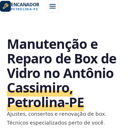
ENCANADOR
PETROLINA
-
PE
Manutenção e
Reparo de Box de
Vidro no Antônio
Cassimiro,
Petrolina‑PE
Ajustes, consertos e renovação de box.
Técnicos especializados perto de você.