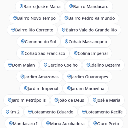
Bairro José e Maria
Bairro Mandacaru
Bairro Novo Tempo
Bairro Pedro Raimundo
Bairro Rio Corrente
Bairro Vale do Grande Rio
Caminho do Sol
Cohab Massangano
Cohab São Francisco
Colina Imperial
Dom Malan
Gercino Coelho
Idalino Bezerra
Jardim Amazonas
Jardim Guararapes
Jardim Imperial
Jardim Maravilha
Jardim Petrópolis
João de Deus
José e Maria
Km 2
Loteamento Eduardo
Loteamento Recife
Mandacaru I
Maria Auxiliadora
Ouro Preto