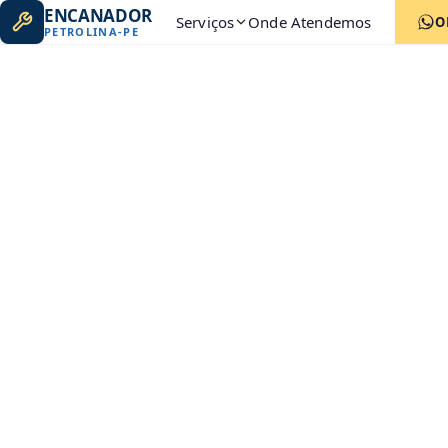
ENCANADOR
Serviços
Onde Atendemos
O
PETROLINA
-
PE