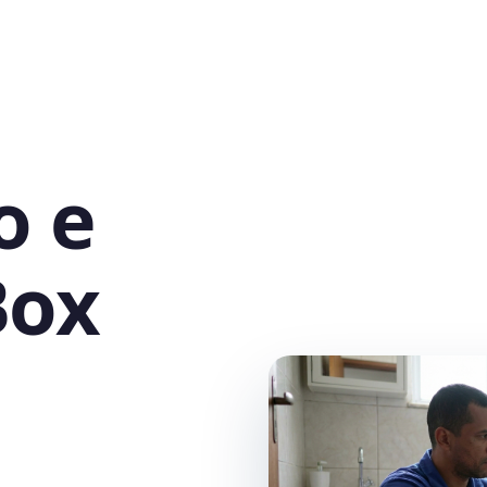
o e
Box