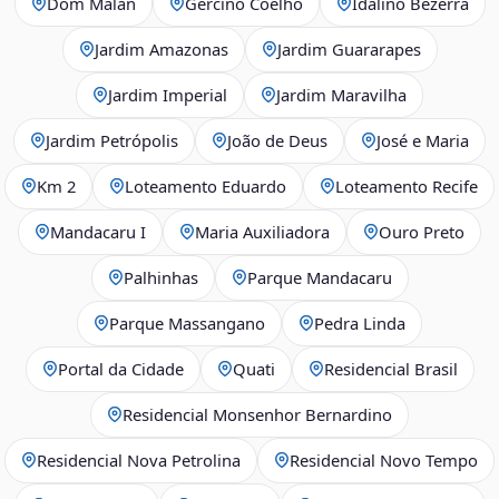
Dom Malan
Gercino Coelho
Idalino Bezerra
Jardim Amazonas
Jardim Guararapes
Jardim Imperial
Jardim Maravilha
Jardim Petrópolis
João de Deus
José e Maria
Km 2
Loteamento Eduardo
Loteamento Recife
Mandacaru I
Maria Auxiliadora
Ouro Preto
Palhinhas
Parque Mandacaru
Parque Massangano
Pedra Linda
Portal da Cidade
Quati
Residencial Brasil
Residencial Monsenhor Bernardino
Residencial Nova Petrolina
Residencial Novo Tempo