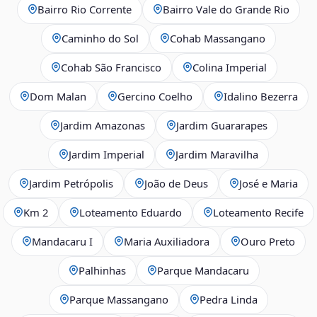
Bairro Rio Corrente
Bairro Vale do Grande Rio
Caminho do Sol
Cohab Massangano
Cohab São Francisco
Colina Imperial
Dom Malan
Gercino Coelho
Idalino Bezerra
Jardim Amazonas
Jardim Guararapes
Jardim Imperial
Jardim Maravilha
Jardim Petrópolis
João de Deus
José e Maria
Km 2
Loteamento Eduardo
Loteamento Recife
Mandacaru I
Maria Auxiliadora
Ouro Preto
Palhinhas
Parque Mandacaru
Parque Massangano
Pedra Linda