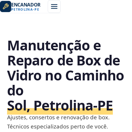
ENCANADOR
PETROLINA
-
PE
Manutenção e
Reparo de Box de
Vidro no Caminho
do
Sol, Petrolina‑PE
Ajustes, consertos e renovação de box.
Técnicos especializados perto de você.