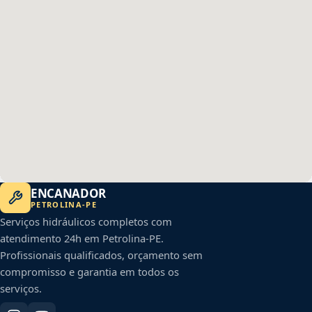
ENCANADOR
PETROLINA
-
PE
Serviços hidráulicos completos com
atendimento 24h em
Petrolina
-
PE
.
Profissionais qualificados, orçamento sem
compromisso e garantia em todos os
serviços.