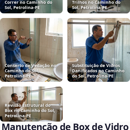
Correr no Caminho do
Trilhos no Caminho do
Sol, Petrolina‑PE
Sol, Petrolina‑PE
Conserto de Vedação no
Substituição de Vidros
Caminho do Sol,
Danificados no Caminho
Petrolina‑PE
do Sol, Petrolina‑PE
Revisão Estrutural do
Box no Caminho do Sol,
Petrolina‑PE
Manutenção de Box de Vidro