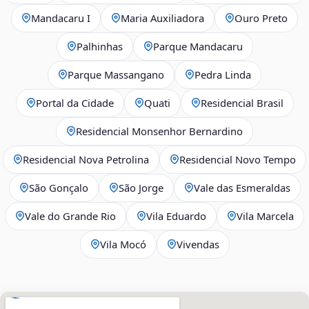
Mandacaru I
Maria Auxiliadora
Ouro Preto
Palhinhas
Parque Mandacaru
Parque Massangano
Pedra Linda
Portal da Cidade
Quati
Residencial Brasil
Residencial Monsenhor Bernardino
Residencial Nova Petrolina
Residencial Novo Tempo
São Gonçalo
São Jorge
Vale das Esmeraldas
Vale do Grande Rio
Vila Eduardo
Vila Marcela
Vila Mocó
Vivendas