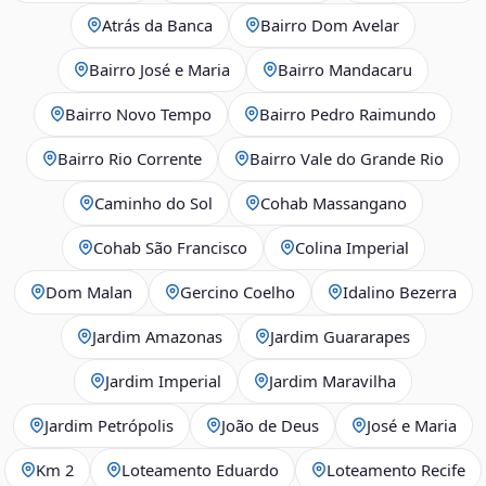
Atrás da Banca
Bairro Dom Avelar
Bairro José e Maria
Bairro Mandacaru
Bairro Novo Tempo
Bairro Pedro Raimundo
Bairro Rio Corrente
Bairro Vale do Grande Rio
Caminho do Sol
Cohab Massangano
Cohab São Francisco
Colina Imperial
Dom Malan
Gercino Coelho
Idalino Bezerra
Jardim Amazonas
Jardim Guararapes
Jardim Imperial
Jardim Maravilha
Jardim Petrópolis
João de Deus
José e Maria
Km 2
Loteamento Eduardo
Loteamento Recife