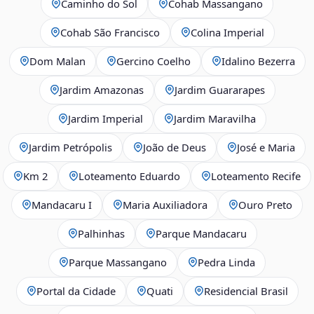
Caminho do Sol
Cohab Massangano
Cohab São Francisco
Colina Imperial
Dom Malan
Gercino Coelho
Idalino Bezerra
Jardim Amazonas
Jardim Guararapes
Jardim Imperial
Jardim Maravilha
Jardim Petrópolis
João de Deus
José e Maria
Km 2
Loteamento Eduardo
Loteamento Recife
Mandacaru I
Maria Auxiliadora
Ouro Preto
Palhinhas
Parque Mandacaru
Parque Massangano
Pedra Linda
Portal da Cidade
Quati
Residencial Brasil