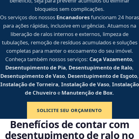
benefício, seja para prevenir acúmulos ou eliminar
bloqueios sem complicações.
Os serviços dos nossos
Encanadores
funcionam 24 horas
para ações rápidas, inclusive em urgências. Atuamos na
liberação de ralos internos e externos, limpeza de
tubulações, remoção de resíduos acumulados e soluções
completas para manter o escoamento do seu imóvel.
Conheça também nossos serviços:
Caça Vazamento
,
Desentupimento de Pia
,
Desentupimento de Ralo
,
Desentupimento de Vaso
,
Desentupimento de Esgoto
,
Instalação de Torneira
,
Instalação de Vaso
,
Instalação
de Chuveiro
e
Manutenção de Box
.
SOLICITE SEU ORÇAMENTO
Benefícios de contar com
desentupimento de ralo no