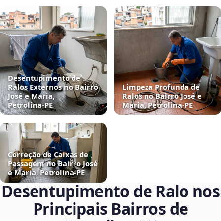
Desentupimento de
Ralos Externos no Bairro
Limpeza Profunda de
José e Maria,
Ralos no Bairro José e
Petrolina‑PE
Maria, Petrolina‑PE
Correção de Caixas de
Passagem no Bairro José
e Maria, Petrolina‑PE
Desentupimento de Ralo nos
Principais Bairros de