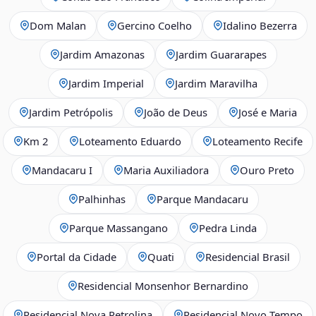
Dom Malan
Gercino Coelho
Idalino Bezerra
Jardim Amazonas
Jardim Guararapes
Jardim Imperial
Jardim Maravilha
Jardim Petrópolis
João de Deus
José e Maria
Km 2
Loteamento Eduardo
Loteamento Recife
Mandacaru I
Maria Auxiliadora
Ouro Preto
Palhinhas
Parque Mandacaru
Parque Massangano
Pedra Linda
Portal da Cidade
Quati
Residencial Brasil
Residencial Monsenhor Bernardino
Residencial Nova Petrolina
Residencial Novo Tempo