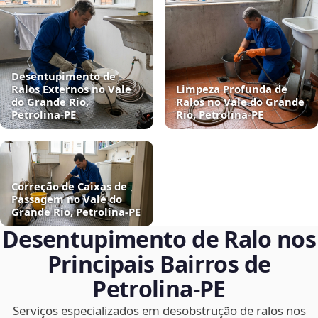
Desentupimento de
Ralos Externos no Vale
Limpeza Profunda de
do Grande Rio,
Ralos no Vale do Grande
Petrolina‑PE
Rio, Petrolina‑PE
Correção de Caixas de
Passagem no Vale do
Grande Rio, Petrolina‑PE
Desentupimento de Ralo nos
Principais Bairros de
Petrolina‑PE
Serviços especializados em desobstrução de ralos nos