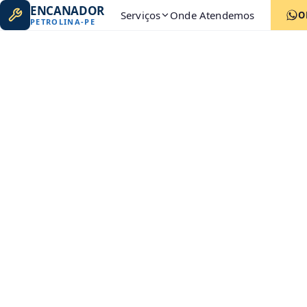
ENCANADOR
Serviços
Onde Atendemos
O
PETROLINA
-
PE