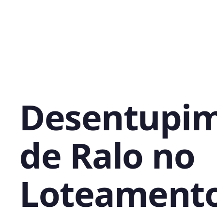
Desentupi
de Ralo no
Loteament