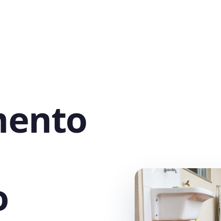
mento
o