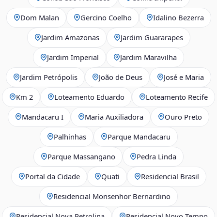
Dom Malan
Gercino Coelho
Idalino Bezerra
Jardim Amazonas
Jardim Guararapes
Jardim Imperial
Jardim Maravilha
Jardim Petrópolis
João de Deus
José e Maria
Km 2
Loteamento Eduardo
Loteamento Recife
Mandacaru I
Maria Auxiliadora
Ouro Preto
Palhinhas
Parque Mandacaru
Parque Massangano
Pedra Linda
Portal da Cidade
Quati
Residencial Brasil
Residencial Monsenhor Bernardino
Residencial Nova Petrolina
Residencial Novo Tempo