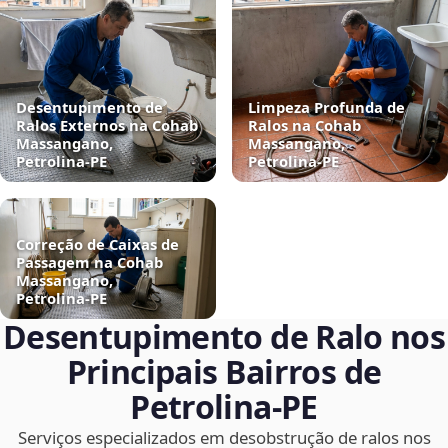
Desentupimento de
Limpeza Profunda de
Ralos Externos na Cohab
Ralos na Cohab
Massangano,
Massangano,
Petrolina‑PE
Petrolina‑PE
Correção de Caixas de
Passagem na Cohab
Massangano,
Petrolina‑PE
Desentupimento de Ralo nos
Principais Bairros de
Petrolina‑PE
Serviços especializados em desobstrução de ralos nos