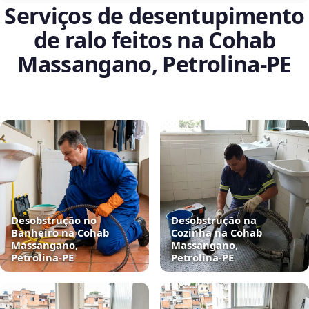
Serviços de desentupimento
de ralo feitos na Cohab
Massangano, Petrolina‑PE
Desobstrução no
Desobstrução na
Banheiro na Cohab
Cozinha na Cohab
Massangano,
Massangano,
Petrolina‑PE
Petrolina‑PE