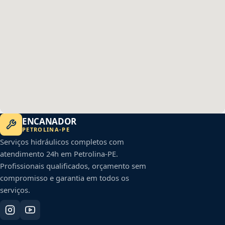
ENCANADOR
PETROLINA
-
PE
Serviços hidráulicos completos com
atendimento 24h em
Petrolina
-
PE
.
Profissionais qualificados, orçamento sem
compromisso e garantia em todos os
serviços.