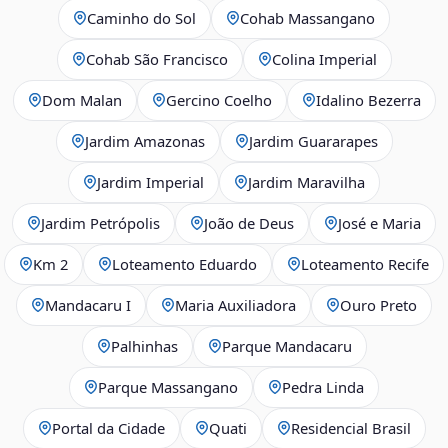
Caminho do Sol
Cohab Massangano
Cohab São Francisco
Colina Imperial
Dom Malan
Gercino Coelho
Idalino Bezerra
Jardim Amazonas
Jardim Guararapes
Jardim Imperial
Jardim Maravilha
Jardim Petrópolis
João de Deus
José e Maria
Km 2
Loteamento Eduardo
Loteamento Recife
Mandacaru I
Maria Auxiliadora
Ouro Preto
Palhinhas
Parque Mandacaru
Parque Massangano
Pedra Linda
Portal da Cidade
Quati
Residencial Brasil