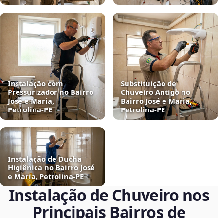
Instalação com
Substituição de
Pressurizador no Bairro
Chuveiro Antigo no
José e Maria,
Bairro José e Maria,
Petrolina‑PE
Petrolina‑PE
Instalação de Ducha
Higiênica no Bairro José
e Maria, Petrolina‑PE
Instalação de Chuveiro nos
Principais Bairros de