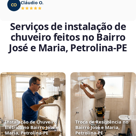
Cláudio O.
CO
Serviços de instalação de
chuveiro feitos no Bairro
José e Maria, Petrolina‑PE
Instalação de Chuveiro
Troca de Resistência no
Elétrico no Bairro José e
Bairro José e Maria,
Maria, Petrolina‑PE
Petrolina‑PE