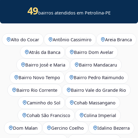
49
bairros atendidos em Petrolina-PE
Alto do Cocar
Antônio Cassimiro
Areia Branca
Atrás da Banca
Bairro Dom Avelar
Bairro José e Maria
Bairro Mandacaru
Bairro Novo Tempo
Bairro Pedro Raimundo
Bairro Rio Corrente
Bairro Vale do Grande Rio
Caminho do Sol
Cohab Massangano
Cohab São Francisco
Colina Imperial
Dom Malan
Gercino Coelho
Idalino Bezerra