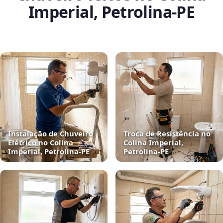
Imperial, Petrolina‑PE
Instalação de Chuveiro
Troca de Resistência no
Elétrico no Colina
Colina Imperial,
Imperial, Petrolina‑PE
Petrolina‑PE