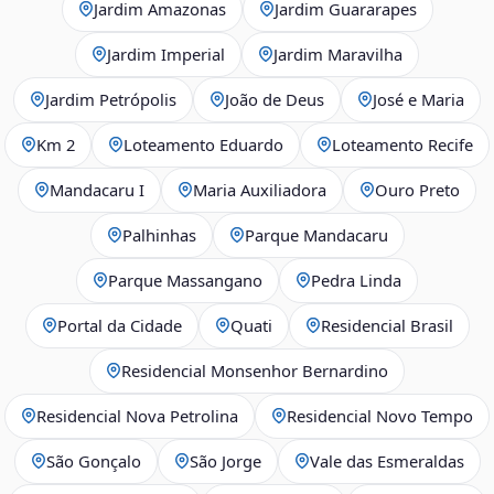
Jardim Amazonas
Jardim Guararapes
Jardim Imperial
Jardim Maravilha
Jardim Petrópolis
João de Deus
José e Maria
Km 2
Loteamento Eduardo
Loteamento Recife
Mandacaru I
Maria Auxiliadora
Ouro Preto
Palhinhas
Parque Mandacaru
Parque Massangano
Pedra Linda
Portal da Cidade
Quati
Residencial Brasil
Residencial Monsenhor Bernardino
Residencial Nova Petrolina
Residencial Novo Tempo
São Gonçalo
São Jorge
Vale das Esmeraldas