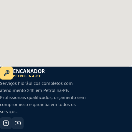
ENCANADOR
PETROLINA
-
PE
Serviços hidráulicos completos com
atendimento 24h em
Petrolina
-
PE
.
Profissionais qualificados, orçamento sem
compromisso e garantia em todos os
serviços.