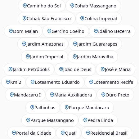
Caminho do Sol
Cohab Massangano
Cohab São Francisco
Colina Imperial
Dom Malan
Gercino Coelho
Idalino Bezerra
Jardim Amazonas
Jardim Guararapes
Jardim Imperial
Jardim Maravilha
Jardim Petrópolis
João de Deus
José e Maria
Km 2
Loteamento Eduardo
Loteamento Recife
Mandacaru I
Maria Auxiliadora
Ouro Preto
Palhinhas
Parque Mandacaru
Parque Massangano
Pedra Linda
Portal da Cidade
Quati
Residencial Brasil