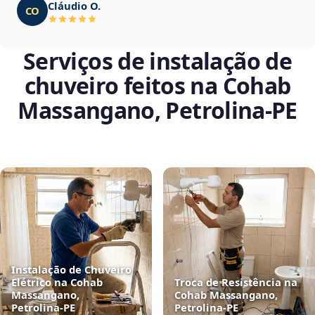
Cláudio O.
CO
Serviços de instalação de
chuveiro feitos na Cohab
Massangano, Petrolina‑PE
Instalação de Chuveiro
Elétrico na Cohab
Troca de Resistência na
Massangano,
Cohab Massangano,
Petrolina‑PE
Petrolina‑PE