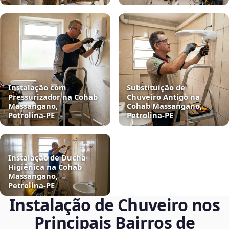
Instalação com
Substituição de
Pressurizador na Cohab
Chuveiro Antigo na
Massangano,
Cohab Massangano,
Petrolina‑PE
Petrolina‑PE
Instalação de Ducha
Higiênica na Cohab
Massangano,
Petrolina‑PE
Instalação de Chuveiro nos
Principais Bairros de