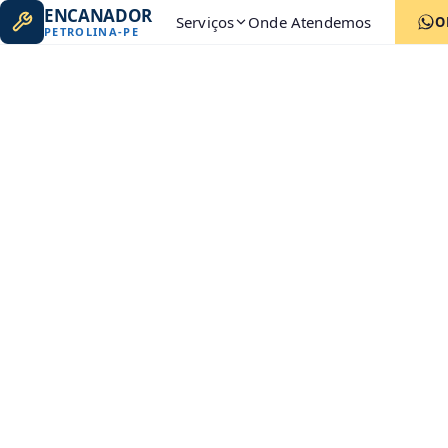
ENCANADOR
Serviços
Onde Atendemos
O
PETROLINA
-
PE