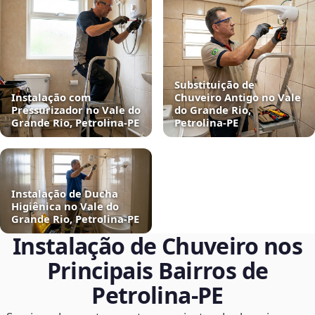
Substituição de
Instalação com
Chuveiro Antigo no Vale
Pressurizador no Vale do
do Grande Rio,
Grande Rio, Petrolina‑PE
Petrolina‑PE
Instalação de Ducha
Higiênica no Vale do
Grande Rio, Petrolina‑PE
Instalação de Chuveiro nos
Principais Bairros de
Petrolina‑PE