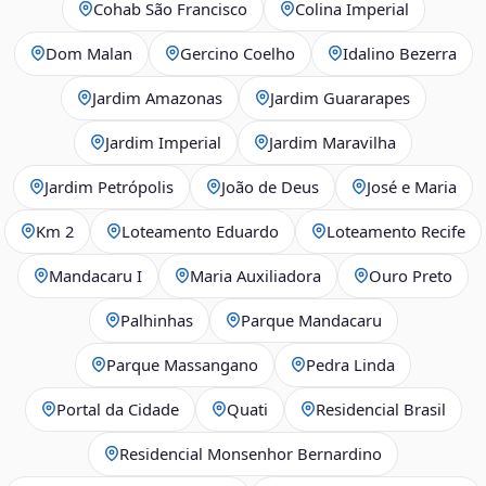
Cohab São Francisco
Colina Imperial
Dom Malan
Gercino Coelho
Idalino Bezerra
Jardim Amazonas
Jardim Guararapes
Jardim Imperial
Jardim Maravilha
Jardim Petrópolis
João de Deus
José e Maria
Km 2
Loteamento Eduardo
Loteamento Recife
Mandacaru I
Maria Auxiliadora
Ouro Preto
Palhinhas
Parque Mandacaru
Parque Massangano
Pedra Linda
Portal da Cidade
Quati
Residencial Brasil
Residencial Monsenhor Bernardino