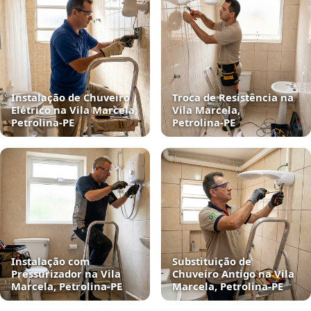
Instalação de Chuveiro
Troca de Resistência na
Elétrico na Vila Marcela,
Vila Marcela,
Petrolina‑PE
Petrolina‑PE
Instalação com
Substituição de
Pressurizador na Vila
Chuveiro Antigo na Vila
Marcela, Petrolina‑PE
Marcela, Petrolina‑PE