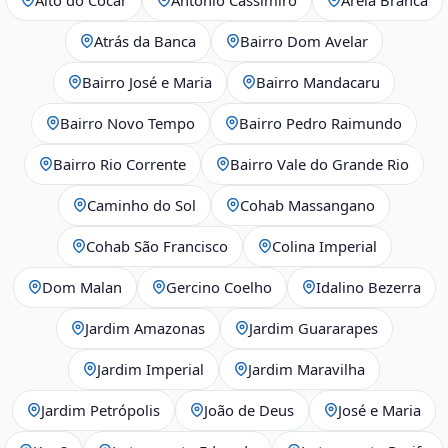
Atrás da Banca
Bairro Dom Avelar
Bairro José e Maria
Bairro Mandacaru
Bairro Novo Tempo
Bairro Pedro Raimundo
Bairro Rio Corrente
Bairro Vale do Grande Rio
Caminho do Sol
Cohab Massangano
Cohab São Francisco
Colina Imperial
Dom Malan
Gercino Coelho
Idalino Bezerra
Jardim Amazonas
Jardim Guararapes
Jardim Imperial
Jardim Maravilha
Jardim Petrópolis
João de Deus
José e Maria