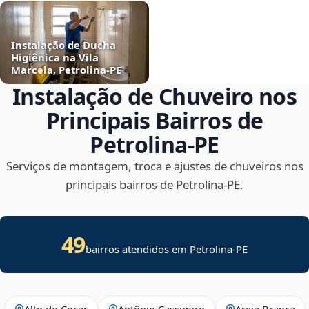
Instalação de Ducha
Higiênica na Vila
Marcela, Petrolina‑PE
Instalação de Chuveiro nos
Principais Bairros de
Petrolina‑PE
Serviços de montagem, troca e ajustes de chuveiros nos
principais bairros de Petrolina‑PE.
49
bairros atendidos em Petrolina-PE
Alto do Cocar
Antônio Cassimiro
Areia Branca