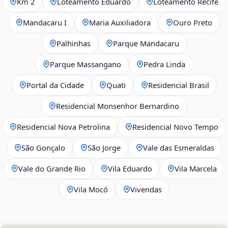
Km 2
Loteamento Eduardo
Loteamento Recife
Mandacaru I
Maria Auxiliadora
Ouro Preto
Palhinhas
Parque Mandacaru
Parque Massangano
Pedra Linda
Portal da Cidade
Quati
Residencial Brasil
Residencial Monsenhor Bernardino
Residencial Nova Petrolina
Residencial Novo Tempo
São Gonçalo
São Jorge
Vale das Esmeraldas
Vale do Grande Rio
Vila Eduardo
Vila Marcela
Vila Mocó
Vivendas