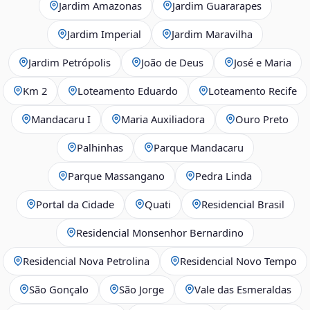
Jardim Amazonas
Jardim Guararapes
Jardim Imperial
Jardim Maravilha
Jardim Petrópolis
João de Deus
José e Maria
Km 2
Loteamento Eduardo
Loteamento Recife
Mandacaru I
Maria Auxiliadora
Ouro Preto
Palhinhas
Parque Mandacaru
Parque Massangano
Pedra Linda
Portal da Cidade
Quati
Residencial Brasil
Residencial Monsenhor Bernardino
Residencial Nova Petrolina
Residencial Novo Tempo
São Gonçalo
São Jorge
Vale das Esmeraldas