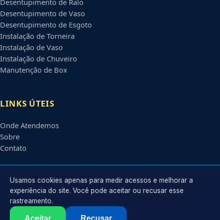
Desentupimento de Ralo
Desentupimento de Vaso
Desentupimento de Esgoto
Instalação de Torneira
Instalação de Vaso
Instalação de Chuveiro
Manutenção de Box
LINKS ÚTEIS
Onde Atendemos
Sobre
Contato
CONTATO
Usamos cookies apenas para medir acessos e melhorar a
experiência do site. Você pode aceitar ou recusar esse
rastreamento.
Atendimento em
Petrolina
-
PE
e regiões parceiras
contato@encanadorempetrolina.com.br
Aceitar
Recusar