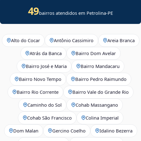
49
bairros atendidos em Petrolina-PE
Alto do Cocar
Antônio Cassimiro
Areia Branca
Atrás da Banca
Bairro Dom Avelar
Bairro José e Maria
Bairro Mandacaru
Bairro Novo Tempo
Bairro Pedro Raimundo
Bairro Rio Corrente
Bairro Vale do Grande Rio
Caminho do Sol
Cohab Massangano
Cohab São Francisco
Colina Imperial
Dom Malan
Gercino Coelho
Idalino Bezerra