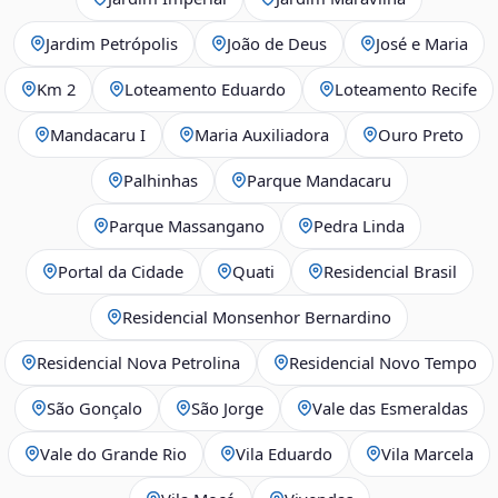
Jardim Petrópolis
João de Deus
José e Maria
Km 2
Loteamento Eduardo
Loteamento Recife
Mandacaru I
Maria Auxiliadora
Ouro Preto
Palhinhas
Parque Mandacaru
Parque Massangano
Pedra Linda
Portal da Cidade
Quati
Residencial Brasil
Residencial Monsenhor Bernardino
Residencial Nova Petrolina
Residencial Novo Tempo
São Gonçalo
São Jorge
Vale das Esmeraldas
Vale do Grande Rio
Vila Eduardo
Vila Marcela