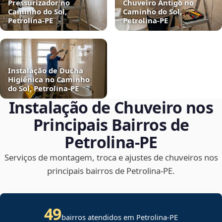
Pressurizador no
Chuveiro Antigo no
Caminho do Sol,
Caminho do Sol,
Petrolina‑PE
Petrolina‑PE
Instalação de Ducha
Higiênica no Caminho
do Sol, Petrolina‑PE
Instalação de Chuveiro nos
Principais Bairros de
Petrolina‑PE
Serviços de montagem, troca e ajustes de chuveiros nos
principais bairros de Petrolina‑PE.
49
bairros atendidos em Petrolina-PE