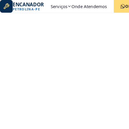
ENCANADOR
Serviços
Onde Atendemos
O
PETROLINA
-
PE