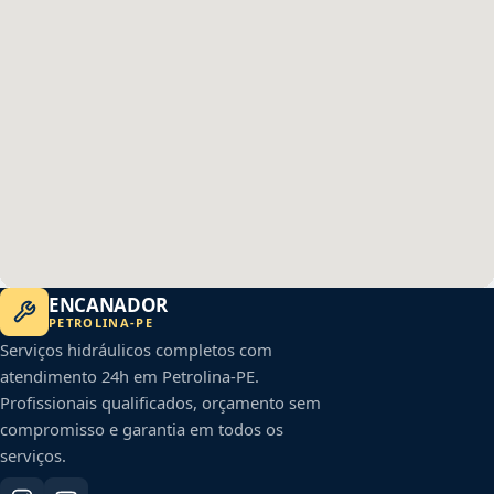
ENCANADOR
PETROLINA
-
PE
Serviços hidráulicos completos com
atendimento 24h em
Petrolina
-
PE
.
Profissionais qualificados, orçamento sem
compromisso e garantia em todos os
serviços.