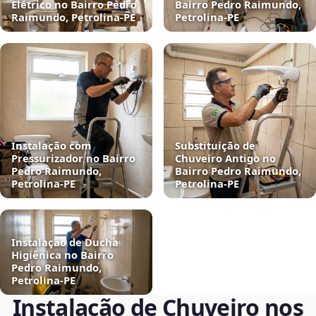
Elétrico no Bairro Pedro
Bairro Pedro Raimundo,
Raimundo, Petrolina‑PE
Petrolina‑PE
Instalação com
Substituição de
Pressurizador no Bairro
Chuveiro Antigo no
Pedro Raimundo,
Bairro Pedro Raimundo,
Petrolina‑PE
Petrolina‑PE
Instalação de Ducha
Higiênica no Bairro
Pedro Raimundo,
Petrolina‑PE
Instalação de Chuveiro nos