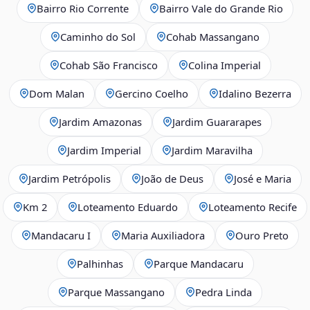
Bairro Rio Corrente
Bairro Vale do Grande Rio
Caminho do Sol
Cohab Massangano
Cohab São Francisco
Colina Imperial
Dom Malan
Gercino Coelho
Idalino Bezerra
Jardim Amazonas
Jardim Guararapes
Jardim Imperial
Jardim Maravilha
Jardim Petrópolis
João de Deus
José e Maria
Km 2
Loteamento Eduardo
Loteamento Recife
Mandacaru I
Maria Auxiliadora
Ouro Preto
Palhinhas
Parque Mandacaru
Parque Massangano
Pedra Linda